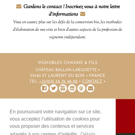
Gardons le contact ! Inscrivez vous à notre lettre
d'informations
Vous en saurez plus sur les défis de la conversion bio, les methodes
d'élaboration de nos vins et bien d'autres aspects de la profession de
vigneron indépendant.
VIGNOBLES CHAIGNE & FILS
CHÂTEAU BALLAN-LARQUETTE •
33540 ST LAURENT DU BOIS • FRANCE
TEL.
+33(0)5 56 76 46 02
•
CONTACT
•
En poursuivant votre navigation sur ce site,
NOTRE BLOG
MENTIONS LÉGALES
CGV
vous acceptez l’utilisation de cookies pour
PLAN DU SITE
CONTACT
vous proposer des contenus et services
adaptés à vos centres d’intérêts.
Détails