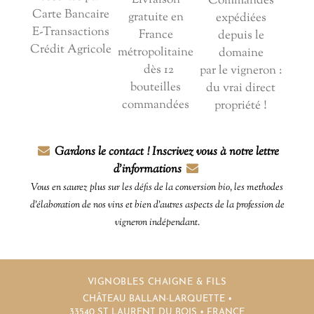
Livraison
Commandes
Carte Bancaire
gratuite en
expédiées
E-Transactions
France
depuis le
Crédit Agricole
métropolitaine
domaine
dès 12
par le vigneron :
bouteilles
du vrai direct
commandées
propriété !
Gardons le contact ! Inscrivez vous à notre lettre
d'informations
Vous en saurez plus sur les défis de la conversion bio, les methodes
d'élaboration de nos vins et bien d'autres aspects de la profession de
vigneron indépendant.
VIGNOBLES CHAIGNE & FILS
CHÂTEAU BALLAN-LARQUETTE •
33540 ST LAURENT DU BOIS • FRANCE