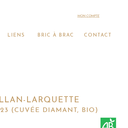
MON COMPTE
LIENS
BRIC À BRAC
CONTACT
PARTENAIRES
FAQ
VIGNERONS RECOMMANDÉS
LE GLOSSAIRE DU VIN
WINE PARIS - VINEXPO
LA PHOTOTHÈQUE
AUTRES
LE LIVRE D'OR
LLAN-LARQUETTE
23 (CUVÉE DIAMANT, BIO)